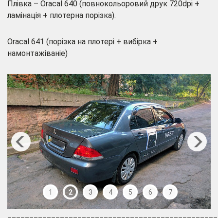
Плівка – Oracal 640 (повнокольоровий друк 720dpi +
ламінація + плотерна порізка).
Oracal 641 (порізка на плотері + вибірка +
намонтажіваніе)
1
2
3
4
5
6
7
________________________________________________