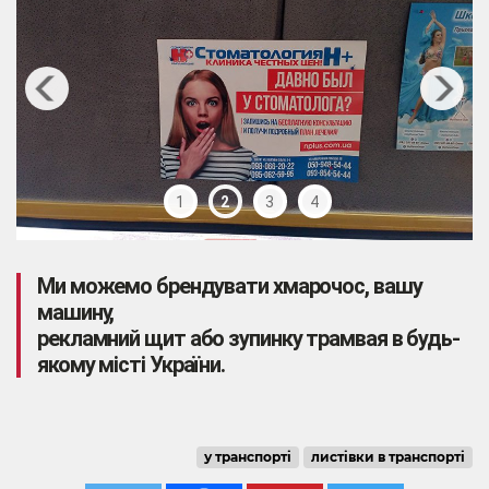
1
2
3
4
Ми можемо брендувати хмарочос, вашу
машину,
рекламний щит або зупинку трамвая в будь-
якому місті України.
у транспорті
листівки в транспорті