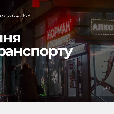
анспорту для NSP
ння
ранспорту
Дата