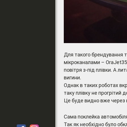
Для такого брендування т
мікроканалами – OraJet3
повітря з-під плівки. А ли
вигини.
Однак в таких роботах вкр
таку плівку не прогрітий д
Це буде видно вже через к
Сама поклейка автомобіля
Так як необхідно було обкл