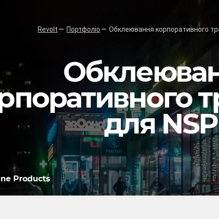
Revolt
Портфоліо
Обклеювання корпоративного тр
Обклеюва
рпоративного т
для NSP
ine Products