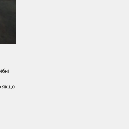
ібні
о якщо