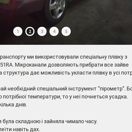
1
2
3
4
5
ранспорту ми використовували спеціальну плівку з
551RA. Мікроканали дозволяють прибрати все зайве
та структура дає можливість укласти плівку в усі потр
ай необхідний спеціальний інструмент “пірометр”. Б
о потрібної температури, то у неї почнеться усадка.
ілька днів.
 була складною і зайняла чимало часу.
еїти навіть дах.